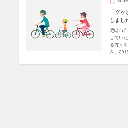
2019
「グッ
しまし
尼崎市
してい
る方々
を、201